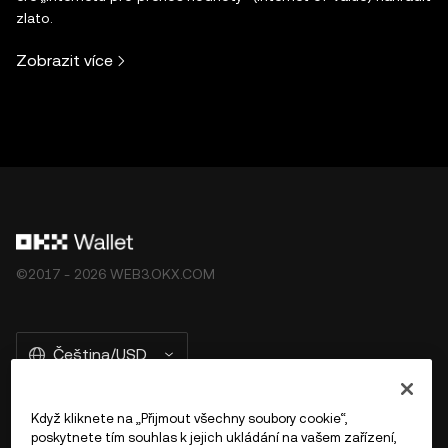
zlato.
Zobrazit více
©2017 - 2026 WEB3.OKX.COM
Čeština/USD
Když kliknete na „Přijmout všechny soubory cookie“,
poskytnete tím souhlas k jejich ukládání na vašem zařízení,