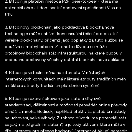
2. Bitcoin je platební metoda P2P (peer-to-peer), která má
potenciál ohrozit dominantní postavení společnosti Visa na
trhu.
3. Bitcoinový blockchain jako podkladová blockchainová
technologie může nabízet konsensuální řešení pro ostatní
veřejné blockchainy, přičemž jako poplatky za tuto službu se
používá samotný bitcoin. Z tohoto důvodu se může
bitcoinový blockchain stát infrastrukturou, na které budou v
budoucnu postaveny všechny ostatní blockchainové aplikace.
4. Bitcoin je virtuální měna na internetu. V některých
internetových komunitách má některé atributy tradičních měn
a některé atributy tradičních platebních systémů.
5. Bitcoin je rezervní aktivum jako zlato a díky své
standardizaci, dělitelnosti a možnosti provádět online převody
přináší z mnoha hledisek, například efektivita plateb či náklady
na uchování, velké výhody. Z tohoto důvodu má potenciál stát
se jakýmsi „digitálním zlatem“, a je tedy aktivem, které může v
éře „internetu pro přenos hodnoty“ (Internet of Value) nahradit