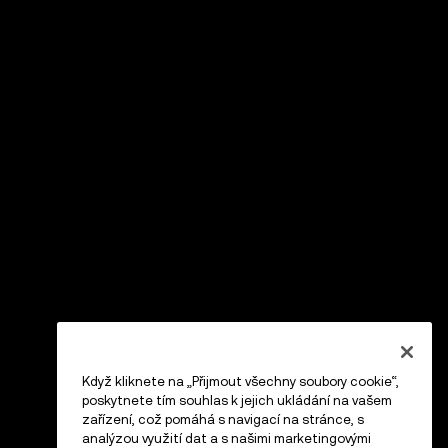
Když kliknete na „Přijmout všechny soubory cookie“,
poskytnete tím souhlas k jejich ukládání na vašem
zařízení, což pomáhá s navigací na stránce, s
analýzou využití dat a s našimi marketingovými