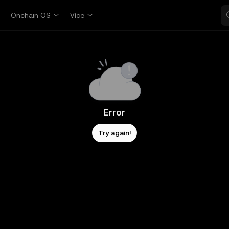
p
Onchain OS
Více
Error
Try again!