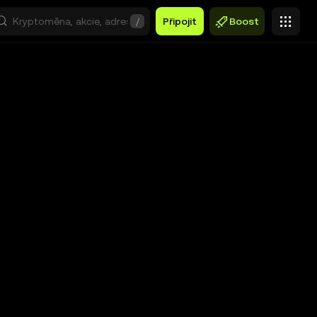
/
Připojit
Boost