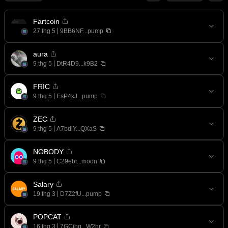
Fartcoin
27 thg 5
9BB6NF...pump
aura
9 thg 5
DtR4D9...k9B2
FRIC
9 thg 5
EsP4kJ...pump
ZEC
9 thg 5
A7bdiY...QXaS
NOBODY
9 thg 5
C29ebr...moon
Salary
19 thg 3
D7Z2fU...pump
POPCAT
16 thg 3
7GCihg...W2hr