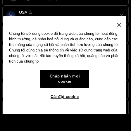
USA
29 thg 5
69kdRL...cbAs
BULLY
Chúng tôi sử dụng cookie để trang web của chúng tôi hoạt động
20 thg 5
79yTpy...pump
bình thường, cá nhân hoá nội dung và quảng cáo, cung cấp các
tính năng của mạng xã hội và phân tích lưu lượng của chúng tôi.
HAMMY
Chúng tôi cũng chia sẻ thông tin về việc sử dụng trang web của
20 thg 5
26KMQV...4Udr
chúng tôi với các đối tác truyền thông xã hội, quảng cáo và phân
tích của chúng tôi.
$michi
20 thg 5
5mbK36...oWdp
Chấp nhận mọi
cookie
REPORT
17 thg 4
C2zuuG...pump
Cài đặt cookie
mini
9 thg 4
2JcXac...2SbP