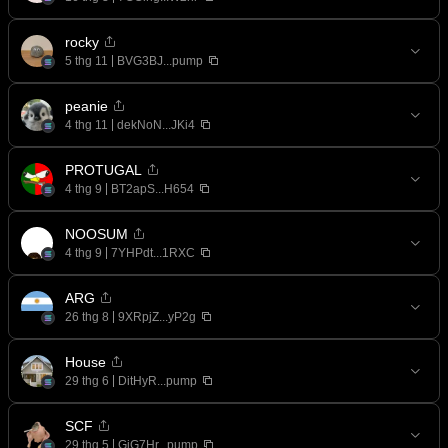
rocky
5 thg 11
BVG3BJ...pump
peanie
4 thg 11
dekNoN...JKi4
PROTUGAL
4 thg 9
BT2apS...H654
NOOSUM
4 thg 9
7YHPdt...1RXC
ARG
26 thg 8
9XRpjZ...yP2g
House
29 thg 6
DitHyR...pump
SCF
29 thg 5
GiG7Hr...pump