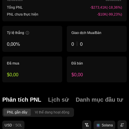
Tổng PNL
-$273,41K
(
-18,36%
)
PNL chưa thực hiện
-$10K
(
-99,23%
)
Tỷ lệ thắng
Giao dịch Mua/Bán
0,00%
0
0
Đã mua
Đã bán
$0,00
$0,00
Phân tích PNL
Lịch sử
Danh mục đầu tư
PNL gần đây
Vị thế đang hoạt động
USD
/
SOL
Solana