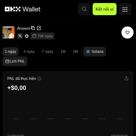
Chuyển đến nội dung chính
Kết nối ví
Ansem
798 ngày
1 ngày
3 ngày
7 ngày
1M
3M
Solana
Lịch PNL
PNL đã thực hiện
+$0,00