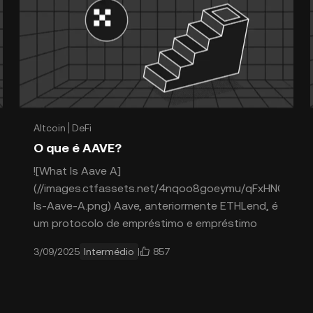
Altcoin
DeFi
O que é AAVE?
![What Is Aave A]
(//images.ctfassets.net/4nqoo8goeymu/qFxHN04
Is-Aave-A.png) Aave, anteriormente ETHLend, é
um protocolo de empréstimo e empréstimo
857
3/09/2025
Intermédio