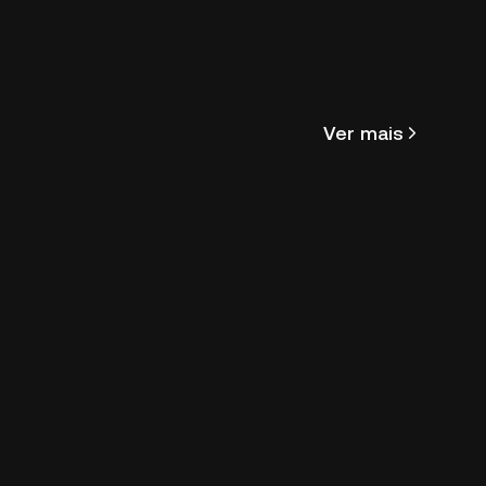
aplicação da comunidade Paws ganhou mais
de 85 milhões de utilizadores.
Ver mais