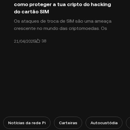
como proteger a tua cripto do hacking
do cartão SIM
Os ataques de troca de SIM são uma ameaça
crescente no mundo das criptomoedas. Os
atacantes assumem o controlo de números de
38
21/04/2025
telemóvel para obter acesso não autorizado às
contas de cripto dos utilizadores. O que são
exatamente os ataques de troca de SIM e
como podes evitá-los? Lê para saber.
Notícias da rede Pi
Carteiras
Autocustódia