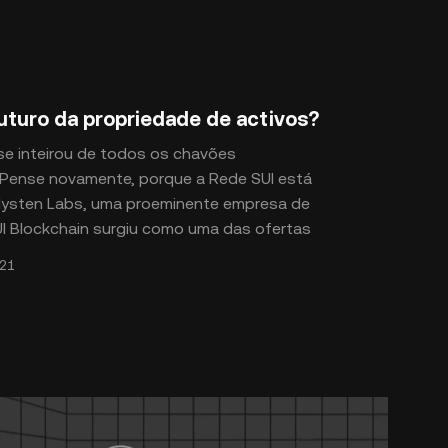
futuro da propriedade de activos?
 se inteirou de todos os chavões
 Pense novamente, porque a Rede SUI está
 Mysten Labs, uma proeminente empresa de
UI Blockchain surgiu como uma das ofertas
o do blockchain. À medida que esta
21
ansão ganha força, foi apelidada de "The