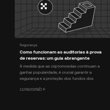
Segurança
Como funcionam as auditorias à prova
de reservas: um guia abrangente
À medida que as criptomoedas continuam a
ganhar popularidade, é crucial garantir a
segurança e a proteção dos fundos dos
clientes. Uma forma de o conseguir é através
6
12/09/2025
de auditorias de Prova de Reservas (PoR), que
proporcionam transparência e verificação da
solvência de uma plataforma.