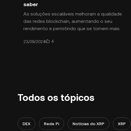
saber
As soluções escaláveis melhoram a qualidade
das redes blockchain, aumentando o seu
rendimento e permitindo que se tornem mais
rápidas e eficientes. O Ethereum Plasma é uma
4
23/09/2024
solução que torna o Ethereum
Todos os tópicos
DEX
Rede Pi
Notícias do XRP
XRP