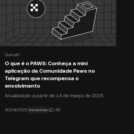
GameFi
O que é o PAWS: Conheça a mini
aplicação da Comunidade Paws no
Telegram que recompensa o
2RvjkD1Xty4Dcf/e908f30c207695d551b1db204516ad35/Wha
envolvimento
Atualização a partir de 14 de março de 2025
Data de Lançamento Oficial do Token $PAWS O
68
30/04/2025
Iniciantes
token Paws ($PAWS) está programado para
ser lançado oficialmente a 18 de março de
2025, com o airdrop PAWS programado para
acontecer no mesmo dia. Até à data, a