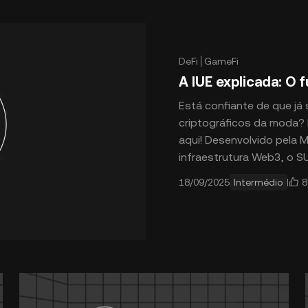
DeFi
GameFi
A IUE explicada: O 
Está confiante de que já
criptográficos da moda?
aqui! Desenvolvido pela
infraestrutura Web3, o S
mais cativantes no espaç
8
18/09/2025
Intermédio
plataforma em rápida exp
Solana Killer" por