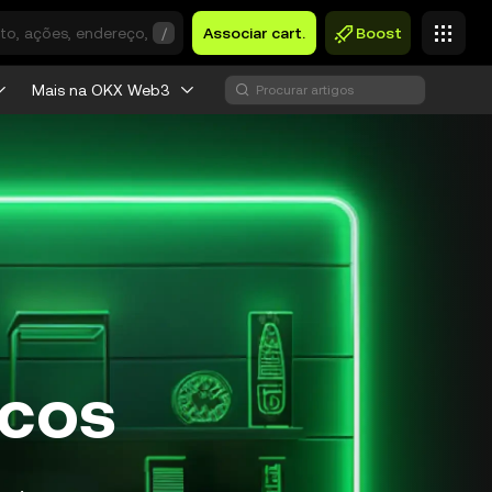
/
Associar cart.
Boost
Mais na OKX Web3
ocos